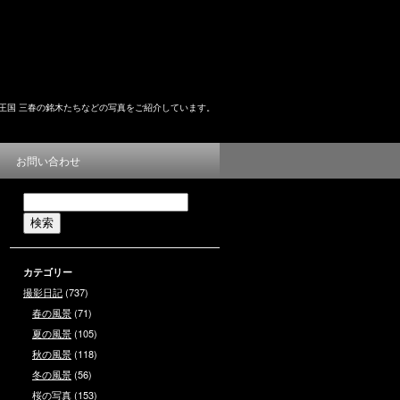
王国 三春の銘木たちなどの写真をご紹介しています。
お問い合わせ
カテゴリー
撮影日記
(737)
春の風景
(71)
夏の風景
(105)
秋の風景
(118)
冬の風景
(56)
桜の写真
(153)