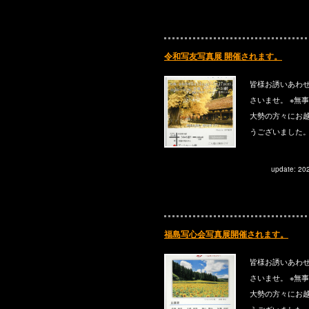
令和写友写真展 開催されます。
皆様お誘いあわ
さいませ。 ※無
大勢の方々にお
うございました
update: 20
福島写心会写真展開催されます。
皆様お誘いあわ
さいませ。 ※無
大勢の方々にお