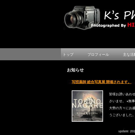
トップ
プロフィール
主な活
お知らせ
写団薬師 総合写真展 開催されます。
皆様お誘いあわ
さいませ。 ※無
大勢の方々にお
うございました
update: 20