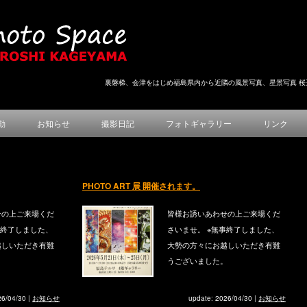
裏磐梯、会津をはじめ福島県内から近隣の風景写真、星景写真 桜
動
お知らせ
撮影日記
フォトギャラリー
リンク
PHOTO ART 展 開催されます。
せの上ご来場くだ
皆様お誘いあわせの上ご来場くだ
事終了しました、
さいませ。 ※無事終了しました、
越しいただき有難
大勢の方々にお越しいただき有難
。
うございました。
26/04/30
|
お知らせ
update: 2026/04/30
|
お知らせ