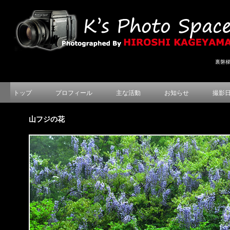
裏磐
トップ
プロフィール
主な活動
お知らせ
撮影
山フジの花