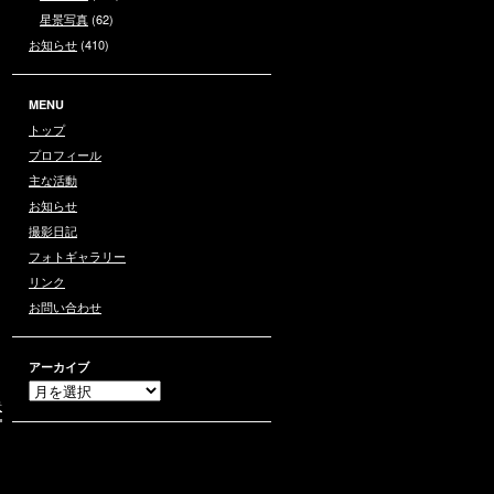
星景写真
(62)
お知らせ
(410)
MENU
トップ
プロフィール
主な活動
お知らせ
撮影日記
フォトギャラリー
リンク
お問い合わせ
アーカイブ
景