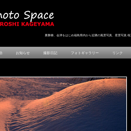
裏磐梯、会津をはじめ福島県内から近隣の風景写真、星景写真 桜
動
お知らせ
撮影日記
フォトギャラリー
リンク