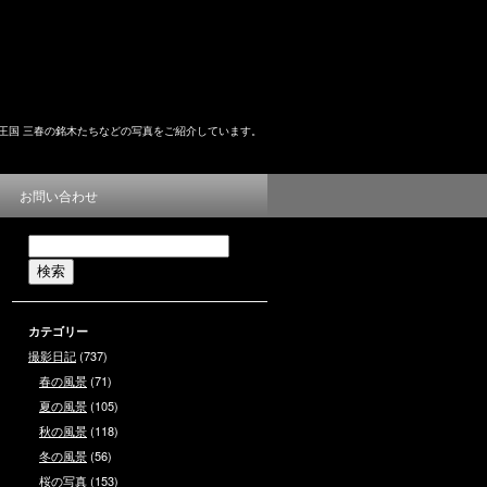
王国 三春の銘木たちなどの写真をご紹介しています。
お問い合わせ
カテゴリー
撮影日記
(737)
春の風景
(71)
夏の風景
(105)
秋の風景
(118)
冬の風景
(56)
桜の写真
(153)