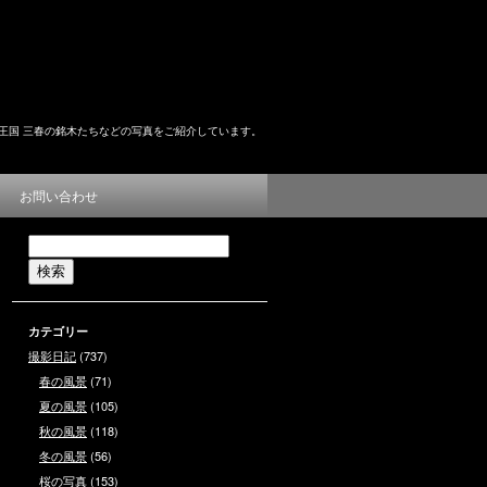
王国 三春の銘木たちなどの写真をご紹介しています。
お問い合わせ
カテゴリー
撮影日記
(737)
春の風景
(71)
夏の風景
(105)
秋の風景
(118)
冬の風景
(56)
桜の写真
(153)