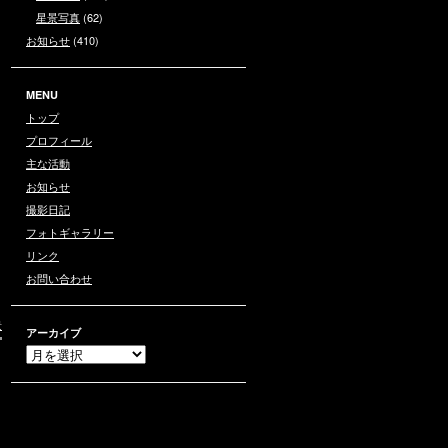
星景写真
(62)
お知らせ
(410)
MENU
トップ
プロフィール
主な活動
お知らせ
撮影日記
フォトギャラリー
リンク
お問い合わせ
景
アーカイブ