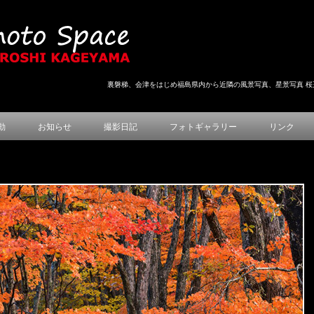
裏磐梯、会津をはじめ福島県内から近隣の風景写真、星景写真 桜
動
お知らせ
撮影日記
フォトギャラリー
リンク