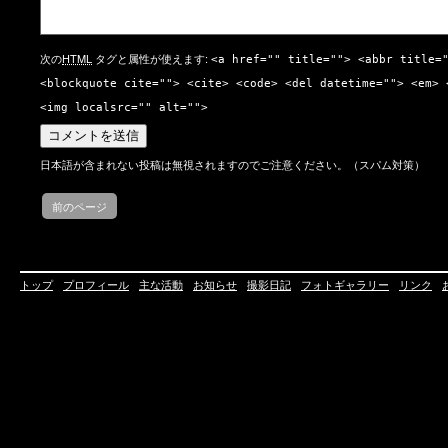
次の
HTML
タグと属性が使えます:
<a href="" title=""> <abbr title=
<blockquote cite=""> <cite> <code> <del datetime=""> <em> 
<img localsrc="" alt="">
日本語が含まれない投稿は無視されますのでご注意ください。（スパム対策）
前のページ
トップ
プロフィール
主な活動
お知らせ
撮影日記
フォトギャラリー
リンク