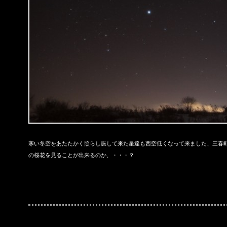
寒い冬空をあたたかく照らし賑して来た星達も西空低くなって来ました、三春
の桜花を見ることが出来るのか、・・・？